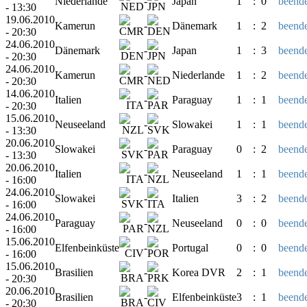
Niederlande
-
Japan
1
:
0
beende
- 13:30
19.06.2010
Kamerun
-
Dänemark
1
:
2
beende
- 20:30
24.06.2010
Dänemark
-
Japan
1
:
3
beende
- 20:30
24.06.2010
Kamerun
-
Niederlande
1
:
2
beende
- 20:30
14.06.2010
Italien
-
Paraguay
1
:
1
beende
- 20:30
15.06.2010
Neuseeland
-
Slowakei
1
:
1
beende
- 13:30
20.06.2010
Slowakei
-
Paraguay
0
:
2
beende
- 13:30
20.06.2010
Italien
-
Neuseeland
1
:
1
beende
- 16:00
24.06.2010
Slowakei
-
Italien
3
:
2
beende
- 16:00
24.06.2010
Paraguay
-
Neuseeland
0
:
0
beende
- 16:00
15.06.2010
Elfenbeinküste
-
Portugal
0
:
0
beende
- 16:00
15.06.2010
Brasilien
-
Korea DVR
2
:
1
beende
- 20:30
20.06.2010
Brasilien
-
Elfenbeinküste
3
:
1
beende
- 20:30