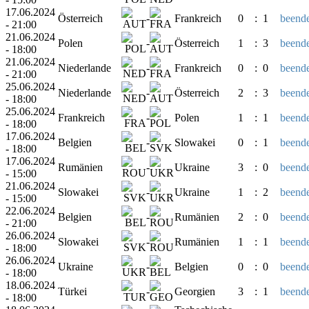
17.06.2024
Österreich
-
Frankreich
0
:
1
beende
- 21:00
21.06.2024
Polen
-
Österreich
1
:
3
beende
- 18:00
21.06.2024
Niederlande
-
Frankreich
0
:
0
beende
- 21:00
25.06.2024
Niederlande
-
Österreich
2
:
3
beende
- 18:00
25.06.2024
Frankreich
-
Polen
1
:
1
beende
- 18:00
17.06.2024
Belgien
-
Slowakei
0
:
1
beende
- 18:00
17.06.2024
Rumänien
-
Ukraine
3
:
0
beende
- 15:00
21.06.2024
Slowakei
-
Ukraine
1
:
2
beende
- 15:00
22.06.2024
Belgien
-
Rumänien
2
:
0
beende
- 21:00
26.06.2024
Slowakei
-
Rumänien
1
:
1
beende
- 18:00
26.06.2024
Ukraine
-
Belgien
0
:
0
beende
- 18:00
18.06.2024
Türkei
-
Georgien
3
:
1
beende
- 18:00