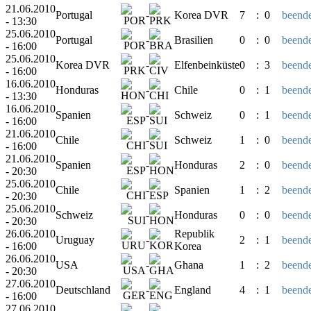
21.06.2010
Portugal
-
Korea DVR
7
:
0
beende
- 13:30
25.06.2010
Portugal
-
Brasilien
0
:
0
beende
- 16:00
25.06.2010
Korea DVR
-
Elfenbeinküste
0
:
3
beende
- 16:00
16.06.2010
Honduras
-
Chile
0
:
1
beende
- 13:30
16.06.2010
Spanien
-
Schweiz
0
:
1
beende
- 16:00
21.06.2010
Chile
-
Schweiz
1
:
0
beende
- 16:00
21.06.2010
Spanien
-
Honduras
2
:
0
beende
- 20:30
25.06.2010
Chile
-
Spanien
1
:
2
beende
- 20:30
25.06.2010
Schweiz
-
Honduras
0
:
0
beende
- 20:30
26.06.2010
Republik
Uruguay
-
2
:
1
beende
- 16:00
Korea
26.06.2010
USA
-
Ghana
1
:
2
beende
- 20:30
27.06.2010
Deutschland
-
England
4
:
1
beende
- 16:00
27.06.2010