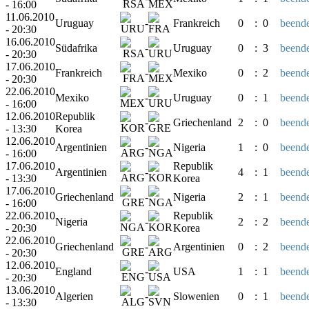
- 16:00
11.06.2010
Uruguay
-
Frankreich
0
:
0
beende
- 20:30
16.06.2010
Südafrika
-
Uruguay
0
:
3
beende
- 20:30
17.06.2010
Frankreich
-
Mexiko
0
:
2
beende
- 20:30
22.06.2010
Mexiko
-
Uruguay
0
:
1
beende
- 16:00
12.06.2010
Republik
-
Griechenland
2
:
0
beende
- 13:30
Korea
12.06.2010
Argentinien
-
Nigeria
1
:
0
beende
- 16:00
17.06.2010
Republik
Argentinien
-
4
:
1
beende
- 13:30
Korea
17.06.2010
Griechenland
-
Nigeria
2
:
1
beende
- 16:00
22.06.2010
Republik
Nigeria
-
2
:
2
beende
- 20:30
Korea
22.06.2010
Griechenland
-
Argentinien
0
:
2
beende
- 20:30
12.06.2010
England
-
USA
1
:
1
beende
- 20:30
13.06.2010
Algerien
-
Slowenien
0
:
1
beende
- 13:30