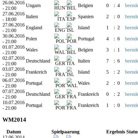
26.06.2016
Ungarn
-
Belgien
0
:
4
beende
- 21:00
27.06.2016
Italien
-
Spanien
2
:
0
beende
- 18:00
27.06.2016
England
-
Island
1
:
2
beende
- 21:00
30.06.2016
Polen
-
Portugal
4
:
6
beende
- 21:00
01.07.2016
Wales
-
Belgien
3
:
1
beende
- 21:00
02.07.2016
Deutschland
-
Italien
7
:
6
beende
- 21:00
03.07.2016
Frankreich
-
Island
5
:
2
beende
- 21:00
06.07.2016
Portugal
-
Wales
2
:
0
beende
- 21:00
07.07.2016
Deutschland
-
Frankreich
0
:
2
beende
- 21:00
10.07.2016
Portugal
-
Frankreich
1
:
0
beende
- 21:00
WM2014
Datum
Spielpaarung
Ergebnis
Statu
12.06.2014