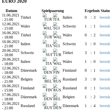
EURO 2020
Datum
Spielpaarung
Ergebnis
Statu
11.06.2021
Türkei
-
Italien
0
:
3
beende
- 21:00
12.06.2021
Wales
-
Schweiz
1
:
1
beende
- 15:00
16.06.2021
Türkei
-
Wales
0
:
2
beende
- 18:00
16.06.2021
Italien
-
Schweiz
3
:
0
beende
- 21:00
20.06.2021
Schweiz
-
Türkei
3
:
1
beende
- 18:00
20.06.2021
Italien
-
Wales
1
:
0
beende
- 18:00
12.06.2021
Dänemark
-
Finnland
0
:
1
beende
- 18:00
12.06.2021
Belgien
-
Russland
3
:
0
beende
- 21:00
16.06.2021
Finnland
-
Russland
0
:
1
beende
- 15:00
17.06.2021
Dänemark
-
Belgien
1
:
2
beende
- 18:00
21.06.2021
Russland
-
Dänemark
1
:
4
beende
- 21:00