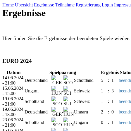
Home
Übersicht
Ergebnisse
Teilnahme
Registrierung
Login
Impress
Ergebnisse
Hier finden Sie die Ergebnisse der beendeten Spiele wieder.
EURO 2024
Datum
Spielpaarung
Ergebnis
Statu
14.06.2024
Deutschland
-
Schottland
5
:
1
beende
- 21:00
15.06.2024
Ungarn
-
Schweiz
1
:
3
beende
- 15:00
19.06.2024
Schottland
-
Schweiz
1
:
1
beende
- 21:00
19.06.2024
Deutschland
-
Ungarn
2
:
0
beende
- 18:00
23.06.2024
Schottland
-
Ungarn
0
:
1
beende
- 21:00
15.06.2024