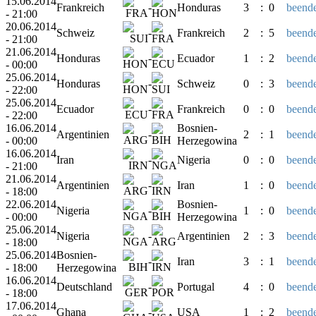
15.06.2014
Frankreich
-
Honduras
3
:
0
beende
- 21:00
20.06.2014
Schweiz
-
Frankreich
2
:
5
beende
- 21:00
21.06.2014
Honduras
-
Ecuador
1
:
2
beende
- 00:00
25.06.2014
Honduras
-
Schweiz
0
:
3
beende
- 22:00
25.06.2014
Ecuador
-
Frankreich
0
:
0
beende
- 22:00
16.06.2014
Bosnien-
Argentinien
-
2
:
1
beende
- 00:00
Herzegowina
16.06.2014
Iran
-
Nigeria
0
:
0
beende
- 21:00
21.06.2014
Argentinien
-
Iran
1
:
0
beende
- 18:00
22.06.2014
Bosnien-
Nigeria
-
1
:
0
beende
- 00:00
Herzegowina
25.06.2014
Nigeria
-
Argentinien
2
:
3
beende
- 18:00
25.06.2014
Bosnien-
-
Iran
3
:
1
beende
- 18:00
Herzegowina
16.06.2014
Deutschland
-
Portugal
4
:
0
beende
- 18:00
17.06.2014
Ghana
-
USA
1
:
2
beende