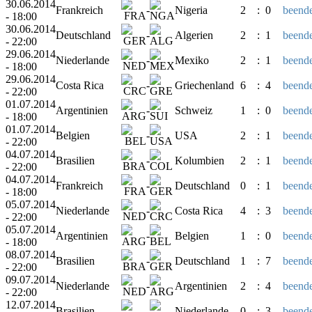
30.06.2014
Frankreich
-
Nigeria
2
:
0
beende
- 18:00
30.06.2014
Deutschland
-
Algerien
2
:
1
beende
- 22:00
29.06.2014
Niederlande
-
Mexiko
2
:
1
beende
- 18:00
29.06.2014
Costa Rica
-
Griechenland
6
:
4
beende
- 22:00
01.07.2014
Argentinien
-
Schweiz
1
:
0
beende
- 18:00
01.07.2014
Belgien
-
USA
2
:
1
beende
- 22:00
04.07.2014
Brasilien
-
Kolumbien
2
:
1
beende
- 22:00
04.07.2014
Frankreich
-
Deutschland
0
:
1
beende
- 18:00
05.07.2014
Niederlande
-
Costa Rica
4
:
3
beende
- 22:00
05.07.2014
Argentinien
-
Belgien
1
:
0
beende
- 18:00
08.07.2014
Brasilien
-
Deutschland
1
:
7
beende
- 22:00
09.07.2014
Niederlande
-
Argentinien
2
:
4
beende
- 22:00
12.07.2014
Brasilien
-
Niederlande
0
:
3
beende