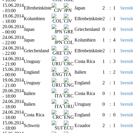
15.06.2014
Elfenbeinküste
-
Japan
2
:
1
beende
- 03:00
19.06.2014
Kolumbien
-
Elfenbeinküste
2
:
1
beende
- 18:00
20.06.2014
Japan
-
Griechenland
0
:
0
beende
- 00:00
24.06.2014
Japan
-
Kolumbien
1
:
4
beende
- 22:00
24.06.2014
Griechenland
-
Elfenbeinküste
2
:
1
beende
- 22:00
14.06.2014
Uruguay
-
Costa Rica
1
:
3
beende
- 21:00
15.06.2014
England
-
Italien
1
:
2
beende
- 00:00
19.06.2014
Uruguay
-
England
2
:
1
beende
- 21:00
20.06.2014
Italien
-
Costa Rica
0
:
1
beende
- 18:00
24.06.2014
Italien
-
Uruguay
0
:
1
beende
- 18:00
24.06.2014
Costa Rica
-
England
0
:
0
beende
- 18:00
15.06.2014
Schweiz
-
Ecuador
2
:
1
beende
- 18:00