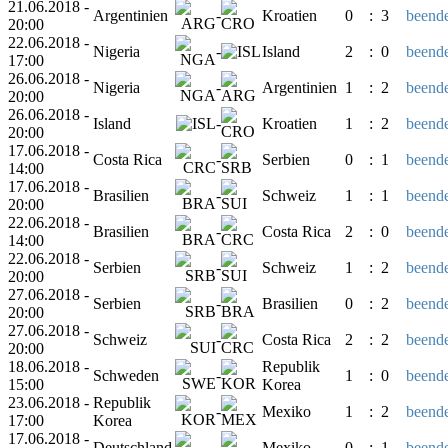
21.06.2018 -
Argentinien
-
Kroatien
0
:
3
beende
20:00
22.06.2018 -
Nigeria
-
Island
2
:
0
beende
17:00
26.06.2018 -
Nigeria
-
Argentinien
1
:
2
beende
20:00
26.06.2018 -
Island
-
Kroatien
1
:
2
beende
20:00
17.06.2018 -
Costa Rica
-
Serbien
0
:
1
beende
14:00
17.06.2018 -
Brasilien
-
Schweiz
1
:
1
beende
20:00
22.06.2018 -
Brasilien
-
Costa Rica
2
:
0
beende
14:00
22.06.2018 -
Serbien
-
Schweiz
1
:
2
beende
20:00
27.06.2018 -
Serbien
-
Brasilien
0
:
2
beende
20:00
27.06.2018 -
Schweiz
-
Costa Rica
2
:
2
beende
20:00
18.06.2018 -
Republik
Schweden
-
1
:
0
beende
15:00
Korea
23.06.2018 -
Republik
-
Mexiko
1
:
2
beende
17:00
Korea
17.06.2018 -
Deutschland
-
Mexiko
0
:
1
beende