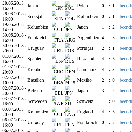
28.06.2018 -
Japan
-
Polen
0
:
1
beende
16:00
28.06.2018 -
Senegal
-
Kolumbien
0
:
1
beende
16:00
19.06.2018 -
Kolumbien
-
Japan
1
:
2
beende
14:00
30.06.2018 -
Frankreich
-
Argentinien
4
:
3
beende
16:00
30.06.2018 -
Uruguay
-
Portugal
2
:
1
beende
20:00
01.07.2018 -
Spanien
-
Russland
4
:
5
beende
16:00
01.07.2018 -
Kroatien
-
Dänemark
4
:
3
beende
20:00
02.07.2018 -
Brasilien
-
Mexiko
2
:
0
beende
16:00
02.07.2018 -
Belgien
-
Japan
3
:
2
beende
20:00
03.07.2018 -
Schweden
-
Schweiz
1
:
0
beende
16:00
03.07.2018 -
Kolumbien
-
England
4
:
5
beende
20:00
06.07.2018 -
Uruguay
-
Frankreich
0
:
2
beende
16:00
06.07.2018 -