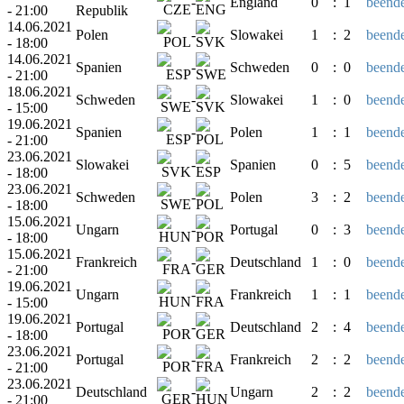
-
England
0
:
1
beende
- 21:00
Republik
14.06.2021
Polen
-
Slowakei
1
:
2
beende
- 18:00
14.06.2021
Spanien
-
Schweden
0
:
0
beende
- 21:00
18.06.2021
Schweden
-
Slowakei
1
:
0
beende
- 15:00
19.06.2021
Spanien
-
Polen
1
:
1
beende
- 21:00
23.06.2021
Slowakei
-
Spanien
0
:
5
beende
- 18:00
23.06.2021
Schweden
-
Polen
3
:
2
beende
- 18:00
15.06.2021
Ungarn
-
Portugal
0
:
3
beende
- 18:00
15.06.2021
Frankreich
-
Deutschland
1
:
0
beende
- 21:00
19.06.2021
Ungarn
-
Frankreich
1
:
1
beende
- 15:00
19.06.2021
Portugal
-
Deutschland
2
:
4
beende
- 18:00
23.06.2021
Portugal
-
Frankreich
2
:
2
beende
- 21:00
23.06.2021
Deutschland
-
Ungarn
2
:
2
beende
- 21:00