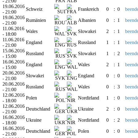
- 21:00
19.06.2016
Schweiz
-
Frankreich
0
:
0
beende
- 21:00
19.06.2016
Rumänien
-
Albanien
0
:
1
beende
- 21:00
11.06.2016
Wales
-
Slowakei
2
:
1
beende
- 18:00
11.06.2016
England
-
Russland
1
:
1
beende
- 21:00
15.06.2016
Russland
-
Slowakei
1
:
2
beende
- 15:00
16.06.2016
England
-
Wales
2
:
1
beende
- 15:00
20.06.2016
Slowakei
-
England
0
:
0
beende
- 21:00
20.06.2016
Russland
-
Wales
0
:
3
beende
- 21:00
12.06.2016
Polen
-
Nordirland
1
:
0
beende
- 18:00
12.06.2016
Deutschland
-
Ukraine
2
:
0
beende
- 21:00
16.06.2016
Ukraine
-
Nordirland
0
:
2
beende
- 18:00
16.06.2016
Deutschland
-
Polen
0
:
0
beende
- 21:00