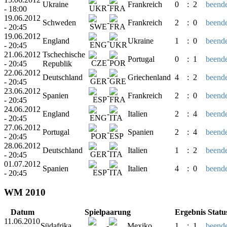
Ukraine
-
Frankreich
0
:
2
beende
- 18:00
19.06.2012
Schweden
-
Frankreich
2
:
0
beende
- 20:45
19.06.2012
England
-
Ukraine
1
:
0
beende
- 20:45
21.06.2012
Tschechische
-
Portugal
0
:
1
beende
- 20:45
Republik
22.06.2012
Deutschland
-
Griechenland
4
:
2
beende
- 20:45
23.06.2012
Spanien
-
Frankreich
2
:
0
beende
- 20:45
24.06.2012
England
-
Italien
2
:
4
beende
- 20:45
27.06.2012
Portugal
-
Spanien
2
:
4
beende
- 20:45
28.06.2012
Deutschland
-
Italien
1
:
2
beende
- 20:45
01.07.2012
Spanien
-
Italien
4
:
0
beende
- 20:45
WM 2010
Datum
Spielpaarung
Ergebnis
Statu
11.06.2010
Südafrika
-
Mexiko
1
:
1
beende