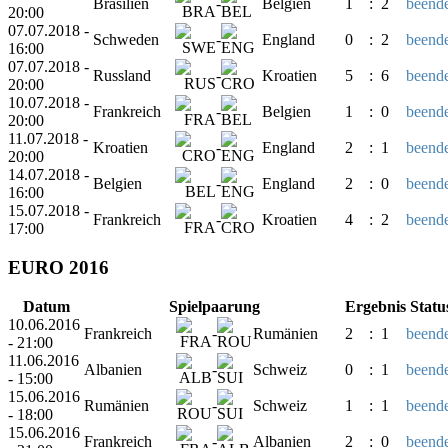
Brasilien
-
Belgien
1
:
2
beende
20:00
07.07.2018 -
Schweden
-
England
0
:
2
beende
16:00
07.07.2018 -
Russland
-
Kroatien
5
:
6
beende
20:00
10.07.2018 -
Frankreich
-
Belgien
1
:
0
beende
20:00
11.07.2018 -
Kroatien
-
England
2
:
1
beende
20:00
14.07.2018 -
Belgien
-
England
2
:
0
beende
16:00
15.07.2018 -
Frankreich
-
Kroatien
4
:
2
beende
17:00
EURO 2016
Datum
Spielpaarung
Ergebnis
Statu
10.06.2016
Frankreich
-
Rumänien
2
:
1
beende
- 21:00
11.06.2016
Albanien
-
Schweiz
0
:
1
beende
- 15:00
15.06.2016
Rumänien
-
Schweiz
1
:
1
beende
- 18:00
15.06.2016
Frankreich
-
Albanien
2
:
0
beende