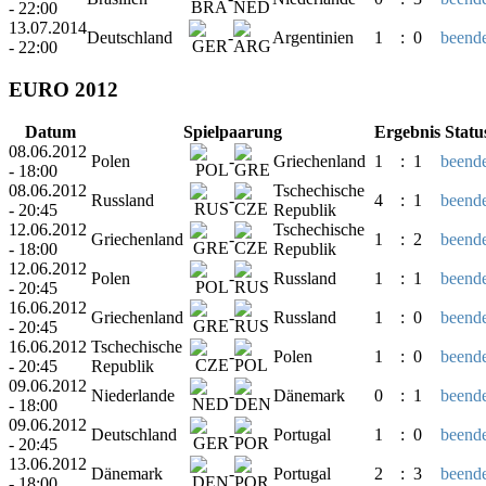
- 22:00
13.07.2014
Deutschland
-
Argentinien
1
:
0
beende
- 22:00
EURO 2012
Datum
Spielpaarung
Ergebnis
Statu
08.06.2012
Polen
-
Griechenland
1
:
1
beende
- 18:00
08.06.2012
Tschechische
Russland
-
4
:
1
beende
- 20:45
Republik
12.06.2012
Tschechische
Griechenland
-
1
:
2
beende
- 18:00
Republik
12.06.2012
Polen
-
Russland
1
:
1
beende
- 20:45
16.06.2012
Griechenland
-
Russland
1
:
0
beende
- 20:45
16.06.2012
Tschechische
-
Polen
1
:
0
beende
- 20:45
Republik
09.06.2012
Niederlande
-
Dänemark
0
:
1
beende
- 18:00
09.06.2012
Deutschland
-
Portugal
1
:
0
beende
- 20:45
13.06.2012
Dänemark
-
Portugal
2
:
3
beende
- 18:00