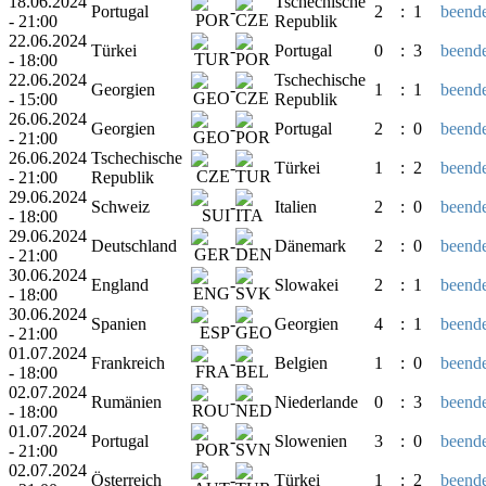
18.06.2024
Tschechische
Portugal
-
2
:
1
beende
- 21:00
Republik
22.06.2024
Türkei
-
Portugal
0
:
3
beende
- 18:00
22.06.2024
Tschechische
Georgien
-
1
:
1
beende
- 15:00
Republik
26.06.2024
Georgien
-
Portugal
2
:
0
beende
- 21:00
26.06.2024
Tschechische
-
Türkei
1
:
2
beende
- 21:00
Republik
29.06.2024
Schweiz
-
Italien
2
:
0
beende
- 18:00
29.06.2024
Deutschland
-
Dänemark
2
:
0
beende
- 21:00
30.06.2024
England
-
Slowakei
2
:
1
beende
- 18:00
30.06.2024
Spanien
-
Georgien
4
:
1
beende
- 21:00
01.07.2024
Frankreich
-
Belgien
1
:
0
beende
- 18:00
02.07.2024
Rumänien
-
Niederlande
0
:
3
beende
- 18:00
01.07.2024
Portugal
-
Slowenien
3
:
0
beende
- 21:00
02.07.2024
Österreich
-
Türkei
1
:
2
beende