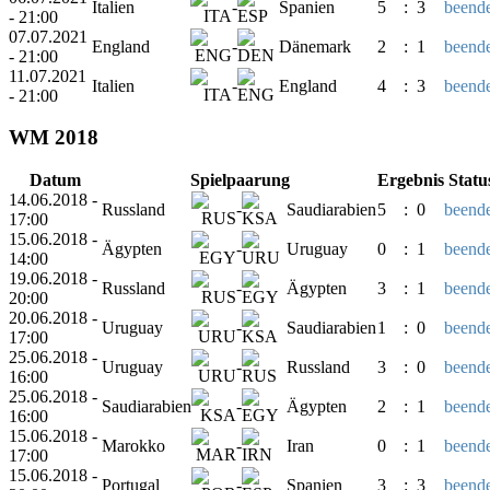
Italien
-
Spanien
5
:
3
beende
- 21:00
07.07.2021
England
-
Dänemark
2
:
1
beende
- 21:00
11.07.2021
Italien
-
England
4
:
3
beende
- 21:00
WM 2018
Datum
Spielpaarung
Ergebnis
Statu
14.06.2018 -
Russland
-
Saudiarabien
5
:
0
beende
17:00
15.06.2018 -
Ägypten
-
Uruguay
0
:
1
beende
14:00
19.06.2018 -
Russland
-
Ägypten
3
:
1
beende
20:00
20.06.2018 -
Uruguay
-
Saudiarabien
1
:
0
beende
17:00
25.06.2018 -
Uruguay
-
Russland
3
:
0
beende
16:00
25.06.2018 -
Saudiarabien
-
Ägypten
2
:
1
beende
16:00
15.06.2018 -
Marokko
-
Iran
0
:
1
beende
17:00
15.06.2018 -
Portugal
-
Spanien
3
:
3
beende