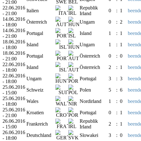
- 21:00
22.06.2016
Republik
Italien
-
0
:
1
beende
- 21:00
Irland
14.06.2016
Österreich
-
Ungarn
0
:
2
beende
- 18:00
14.06.2016
Portugal
-
Island
1
:
1
beende
- 21:00
18.06.2016
Island
-
Ungarn
1
:
1
beende
- 18:00
18.06.2016
Portugal
-
Österreich
0
:
0
beende
- 21:00
22.06.2016
Island
-
Österreich
2
:
1
beende
- 18:00
22.06.2016
Ungarn
-
Portugal
3
:
3
beende
- 18:00
25.06.2016
Schweiz
-
Polen
5
:
6
beende
- 15:00
25.06.2016
Wales
-
Nordirland
1
:
0
beende
- 18:00
25.06.2016
Kroatien
-
Portugal
0
:
1
beende
- 21:00
26.06.2016
Republik
Frankreich
-
2
:
1
beende
- 15:00
Irland
26.06.2016
Deutschland
-
Slowakei
3
:
0
beende
- 18:00