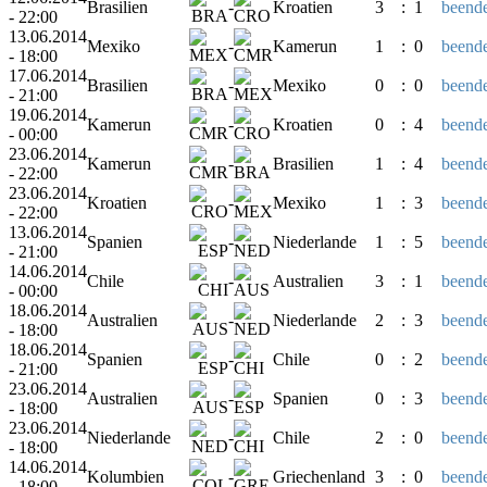
Brasilien
-
Kroatien
3
:
1
beende
- 22:00
13.06.2014
Mexiko
-
Kamerun
1
:
0
beende
- 18:00
17.06.2014
Brasilien
-
Mexiko
0
:
0
beende
- 21:00
19.06.2014
Kamerun
-
Kroatien
0
:
4
beende
- 00:00
23.06.2014
Kamerun
-
Brasilien
1
:
4
beende
- 22:00
23.06.2014
Kroatien
-
Mexiko
1
:
3
beende
- 22:00
13.06.2014
Spanien
-
Niederlande
1
:
5
beende
- 21:00
14.06.2014
Chile
-
Australien
3
:
1
beende
- 00:00
18.06.2014
Australien
-
Niederlande
2
:
3
beende
- 18:00
18.06.2014
Spanien
-
Chile
0
:
2
beende
- 21:00
23.06.2014
Australien
-
Spanien
0
:
3
beende
- 18:00
23.06.2014
Niederlande
-
Chile
2
:
0
beende
- 18:00
14.06.2014
Kolumbien
-
Griechenland
3
:
0
beende
- 18:00