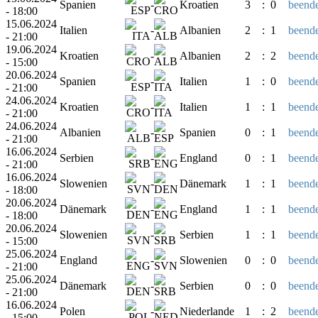
Spanien
-
Kroatien
3
:
0
beende
- 18:00
15.06.2024
Italien
-
Albanien
2
:
1
beende
- 21:00
19.06.2024
Kroatien
-
Albanien
2
:
2
beende
- 15:00
20.06.2024
Spanien
-
Italien
1
:
0
beende
- 21:00
24.06.2024
Kroatien
-
Italien
1
:
1
beende
- 21:00
24.06.2024
Albanien
-
Spanien
0
:
1
beende
- 21:00
16.06.2024
Serbien
-
England
0
:
1
beende
- 21:00
16.06.2024
Slowenien
-
Dänemark
1
:
1
beende
- 18:00
20.06.2024
Dänemark
-
England
1
:
1
beende
- 18:00
20.06.2024
Slowenien
-
Serbien
1
:
1
beende
- 15:00
25.06.2024
England
-
Slowenien
0
:
0
beende
- 21:00
25.06.2024
Dänemark
-
Serbien
0
:
0
beende
- 21:00
16.06.2024
Polen
-
Niederlande
1
:
2
beende
- 15:00