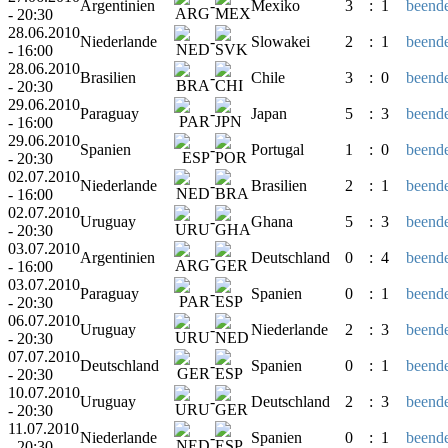
Argentinien
-
Mexiko
3
:
1
beende
- 20:30
28.06.2010
Niederlande
-
Slowakei
2
:
1
beende
- 16:00
28.06.2010
Brasilien
-
Chile
3
:
0
beende
- 20:30
29.06.2010
Paraguay
-
Japan
5
:
3
beende
- 16:00
29.06.2010
Spanien
-
Portugal
1
:
0
beende
- 20:30
02.07.2010
Niederlande
-
Brasilien
2
:
1
beende
- 16:00
02.07.2010
Uruguay
-
Ghana
5
:
3
beende
- 20:30
03.07.2010
Argentinien
-
Deutschland
0
:
4
beende
- 16:00
03.07.2010
Paraguay
-
Spanien
0
:
1
beende
- 20:30
06.07.2010
Uruguay
-
Niederlande
2
:
3
beende
- 20:30
07.07.2010
Deutschland
-
Spanien
0
:
1
beende
- 20:30
10.07.2010
Uruguay
-
Deutschland
2
:
3
beende
- 20:30
11.07.2010
Niederlande
-
Spanien
0
:
1
beende
- 20:30