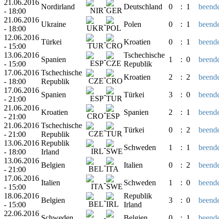
21.06.2016
Nordirland
-
Deutschland
0
:
1
beende
- 18:00
21.06.2016
Ukraine
-
Polen
0
:
1
beende
- 18:00
12.06.2016
Türkei
-
Kroatien
0
:
1
beende
- 15:00
13.06.2016
Tschechische
Spanien
-
1
:
0
beende
- 15:00
Republik
17.06.2016
Tschechische
-
Kroatien
2
:
2
beende
- 18:00
Republik
17.06.2016
Spanien
-
Türkei
3
:
0
beende
- 21:00
21.06.2016
Kroatien
-
Spanien
2
:
1
beende
- 21:00
21.06.2016
Tschechische
-
Türkei
0
:
2
beende
- 21:00
Republik
13.06.2016
Republik
-
Schweden
1
:
1
beende
- 18:00
Irland
13.06.2016
Belgien
-
Italien
0
:
2
beende
- 21:00
17.06.2016
Italien
-
Schweden
1
:
0
beende
- 15:00
18.06.2016
Republik
Belgien
-
3
:
0
beende
- 15:00
Irland
22.06.2016
Schweden
-
Belgien
0
:
1
beende