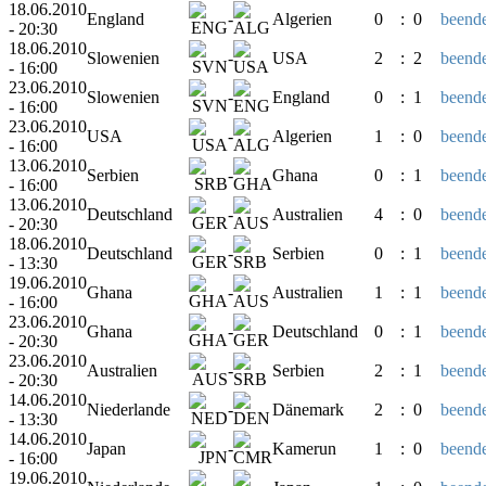
18.06.2010
England
-
Algerien
0
:
0
beende
- 20:30
18.06.2010
Slowenien
-
USA
2
:
2
beende
- 16:00
23.06.2010
Slowenien
-
England
0
:
1
beende
- 16:00
23.06.2010
USA
-
Algerien
1
:
0
beende
- 16:00
13.06.2010
Serbien
-
Ghana
0
:
1
beende
- 16:00
13.06.2010
Deutschland
-
Australien
4
:
0
beende
- 20:30
18.06.2010
Deutschland
-
Serbien
0
:
1
beende
- 13:30
19.06.2010
Ghana
-
Australien
1
:
1
beende
- 16:00
23.06.2010
Ghana
-
Deutschland
0
:
1
beende
- 20:30
23.06.2010
Australien
-
Serbien
2
:
1
beende
- 20:30
14.06.2010
Niederlande
-
Dänemark
2
:
0
beende
- 13:30
14.06.2010
Japan
-
Kamerun
1
:
0
beende
- 16:00
19.06.2010