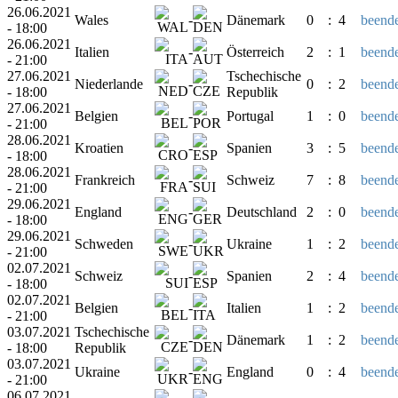
26.06.2021
Wales
-
Dänemark
0
:
4
beende
- 18:00
26.06.2021
Italien
-
Österreich
2
:
1
beende
- 21:00
27.06.2021
Tschechische
Niederlande
-
0
:
2
beende
- 18:00
Republik
27.06.2021
Belgien
-
Portugal
1
:
0
beende
- 21:00
28.06.2021
Kroatien
-
Spanien
3
:
5
beende
- 18:00
28.06.2021
Frankreich
-
Schweiz
7
:
8
beende
- 21:00
29.06.2021
England
-
Deutschland
2
:
0
beende
- 18:00
29.06.2021
Schweden
-
Ukraine
1
:
2
beende
- 21:00
02.07.2021
Schweiz
-
Spanien
2
:
4
beende
- 18:00
02.07.2021
Belgien
-
Italien
1
:
2
beende
- 21:00
03.07.2021
Tschechische
-
Dänemark
1
:
2
beende
- 18:00
Republik
03.07.2021
Ukraine
-
England
0
:
4
beende
- 21:00
06.07.2021