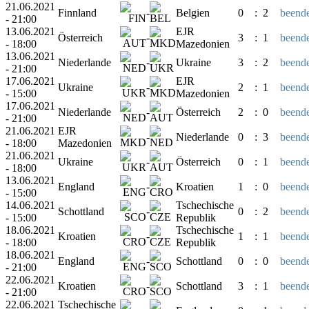
21.06.2021
Finnland
-
Belgien
0
:
2
beende
- 21:00
13.06.2021
EJR
Österreich
-
3
:
1
beende
- 18:00
Mazedonien
13.06.2021
Niederlande
-
Ukraine
3
:
2
beende
- 21:00
17.06.2021
EJR
Ukraine
-
2
:
1
beende
- 15:00
Mazedonien
17.06.2021
Niederlande
-
Österreich
2
:
0
beende
- 21:00
21.06.2021
EJR
-
Niederlande
0
:
3
beende
- 18:00
Mazedonien
21.06.2021
Ukraine
-
Österreich
0
:
1
beende
- 18:00
13.06.2021
England
-
Kroatien
1
:
0
beende
- 15:00
14.06.2021
Tschechische
Schottland
-
0
:
2
beende
- 15:00
Republik
18.06.2021
Tschechische
Kroatien
-
1
:
1
beende
- 18:00
Republik
18.06.2021
England
-
Schottland
0
:
0
beende
- 21:00
22.06.2021
Kroatien
-
Schottland
3
:
1
beende
- 21:00
22.06.2021
Tschechische