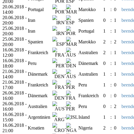
20:00
20.06.2018 -
Portugal
-
Marokko
1
:
0
beende
14:00
20.06.2018 -
Iran
-
Spanien
0
:
1
beende
20:00
25.06.2018 -
Iran
-
Portugal
1
:
1
beende
20:00
25.06.2018 -
Spanien
-
Marokko
2
:
2
beende
20:00
16.06.2018 -
Frankreich
-
Australien
2
:
1
beende
12:00
16.06.2018 -
Peru
-
Dänemark
0
:
1
beende
18:00
21.06.2018 -
Dänemark
-
Australien
1
:
1
beende
14:00
21.06.2018 -
Frankreich
-
Peru
1
:
0
beende
17:00
26.06.2018 -
Dänemark
-
Frankreich
0
:
0
beende
16:00
26.06.2018 -
Australien
-
Peru
0
:
2
beende
16:00
16.06.2018 -
Argentinien
-
Island
1
:
1
beende
15:00
16.06.2018 -
Kroatien
-
Nigeria
2
:
0
beende
21:00