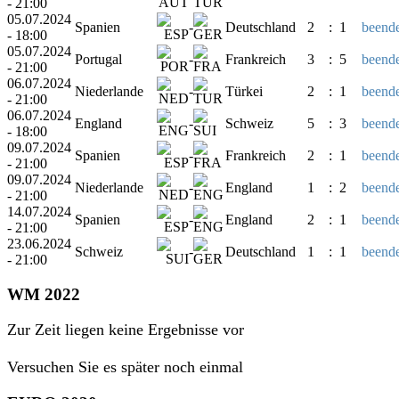
- 21:00
05.07.2024
Spanien
-
Deutschland
2
:
1
beende
- 18:00
05.07.2024
Portugal
-
Frankreich
3
:
5
beende
- 21:00
06.07.2024
Niederlande
-
Türkei
2
:
1
beende
- 21:00
06.07.2024
England
-
Schweiz
5
:
3
beende
- 18:00
09.07.2024
Spanien
-
Frankreich
2
:
1
beende
- 21:00
09.07.2024
Niederlande
-
England
1
:
2
beende
- 21:00
14.07.2024
Spanien
-
England
2
:
1
beende
- 21:00
23.06.2024
Schweiz
-
Deutschland
1
:
1
beende
- 21:00
WM 2022
Zur Zeit liegen keine Ergebnisse vor
Versuchen Sie es später noch einmal